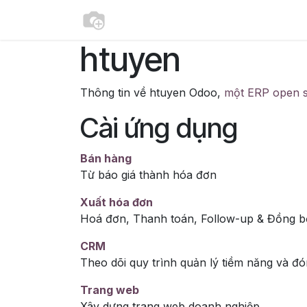
Bỏ qua để đến Nội dung
Trang chủ
Cuộc hẹn
Liên hệ
htuyen
Thông tin về htuyen Odoo,
một ERP open 
Cài ứng dụng
Bán hàng
Từ báo giá thành hóa đơn
Xuất hóa đơn
Hoá đơn, Thanh toán, Follow-up & Đồng 
CRM
Theo dõi quy trình quản lý tiềm năng và đó
Trang web
Xây dựng trang web doanh nghiệp