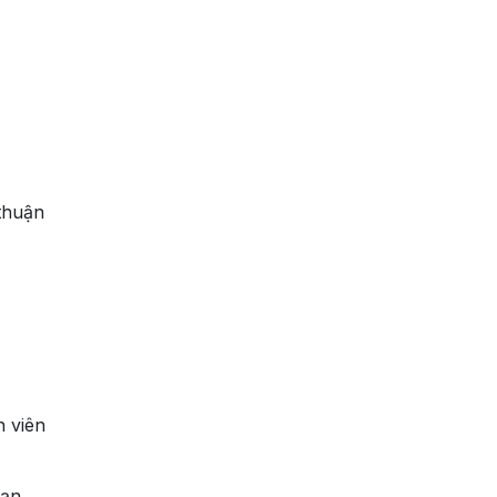
thuận
n viên
bạn